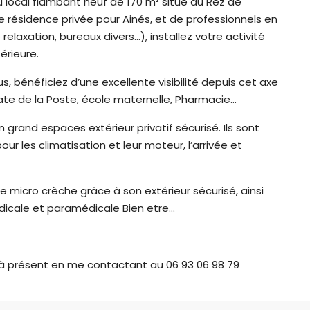
u local flambant neuf de 170 m² situé au Rez de
 résidence privée pour Ainés, et de professionnels en
 relaxation, bureaux divers…), installez votre activité
érieure.
, bénéficiez d’une excellente visibilité depuis cet axe
ate de la Poste, école maternelle, Pharmacie…
grand espaces extérieur privatif sécurisé. Ils sont
ur les climatisation et leur moteur, l’arrivée et
de micro crèche grâce à son extérieur sécurisé, ainsi
dicale et paramédicale Bien etre…
ès à présent en me contactant au 06 93 06 98 79