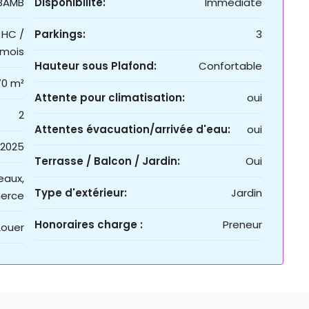
BAMB
Disponibilité:
Immédiate
 HC /
Parkings:
3
mois
Hauteur sous Plafond:
Confortable
70 m²
Attente pour climatisation:
oui
2
Attentes évacuation/arrivée d'eau:
oui
2025
Terrasse / Balcon / Jardin:
Oui
eaux,
Type d'extérieur:
Jardin
erce
Honoraires charge :
Preneur
Louer