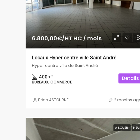
6.800,00€/HT HC / mois
Locaux Hyper centre ville Saint André
Hyper centre ville de Saint André
400
m²
Details
BUREAUX, COMMERCE
Brian ASTOURNE
2 months ag
A LOUER
NEU