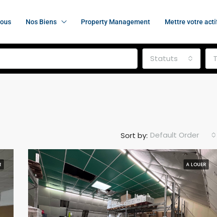
nous
Nos Biens
Property Management
Mettre votre acti
Statuts
Default Order
Sort by:
R
A LOUER