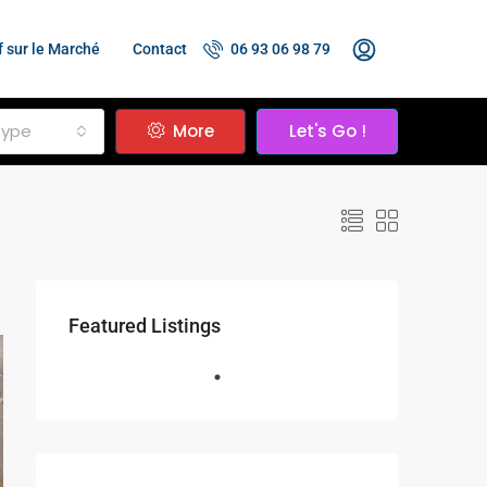
f sur le Marché
Contact
06 93 06 98 79
Type
More
Let's Go !
Featured Listings