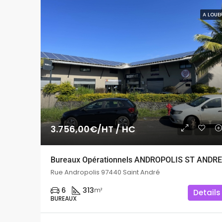
A LOUE
3.756,00€/HT / HC
Bureaux Opérationnels ANDROPOLIS ST ANDRE
Rue Andropolis 97440 Saint André
6
313
m²
Details
BUREAUX