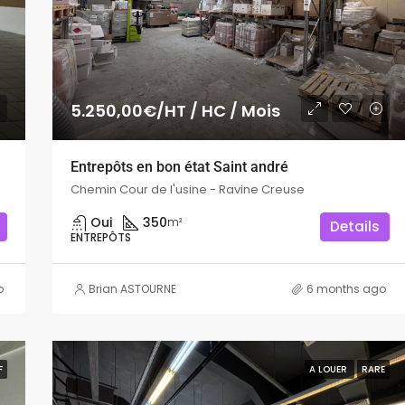
5.250,00€/HT / HC / Mois
Entrepôts en bon état Saint andré
Chemin Cour de l'usine - Ravine Creuse
Oui
350
m²
Details
ENTREPÔTS
o
Brian ASTOURNE
6 months ago
F
A LOUER
RARE