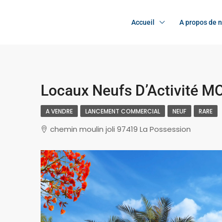
Accueil
A propos de 
Locaux Neufs D’Activité M
A VENDRE
LANCEMENT COMMERCIAL
NEUF
RARE
chemin moulin joli 97419 La Possession