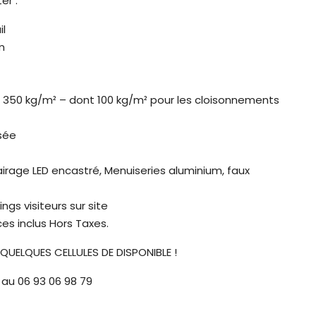
er :
il
m
: 350 kg/m² – dont 100 kg/m² pour les cloisonnements
sée
lairage LED encastré, Menuiseries aluminium, faux
ngs visiteurs sur site
es inclus Hors Taxes.
 QUELQUES CELLULES DE DISPONIBLE !
au 06 93 06 98 79