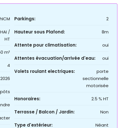
hICM
Parkings:
2
HAI /
Hauteur sous Plafond:
8m
HT
Attente pour climatisation:
oui
50 m²
Attentes évacuation/arrivée d'eau:
oui
4
Volets roulant electriques:
porte
2026
sectionnelle
motorisée
epôts
Honoraires:
2.5 % HT
endre
Terrasse / Balcon / Jardin:
Non
acter
Type d'extérieur:
Néant