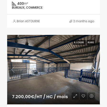
400
m²
BUREAUX, COMMERCE
Brian ASTOURNE
2 months ago
A LOUER
RARE
7.200,00€/HT / HC / mois