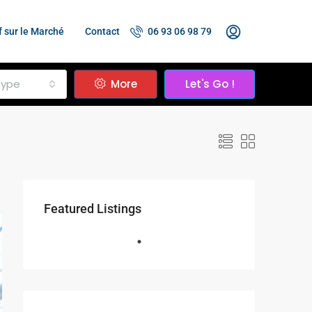
f sur le Marché
Contact
06 93 06 98 79
Type
More
Let's Go !
Featured Listings