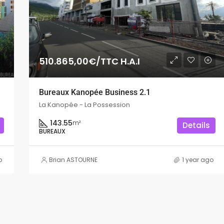
510.865,00€/TTC H.A.I
Bureaux Kanopée Business 2.1
La Kanopée - La Possession
143.55
m²
Details
BUREAUX
o
Brian ASTOURNE
1 year ago