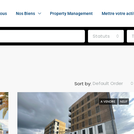
nous
Nos Biens
Property Management
Mettre votre acti
Statuts
Default Order
Sort by:
F
A VENDRE
NEUF